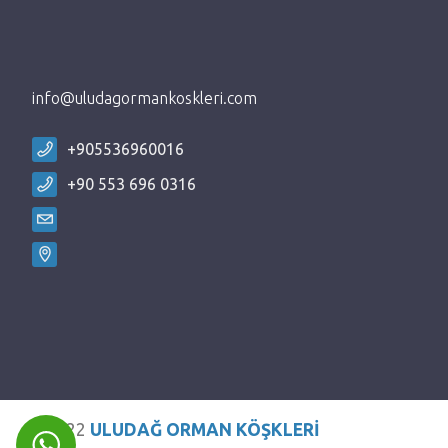
info@uludagormankoskleri.com
+905536960016
+90 553 696 0316
©2022
ULUDAĞ ORMAN KÖŞKLERİ