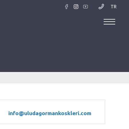
TR
info@uludagormankoskleri.com